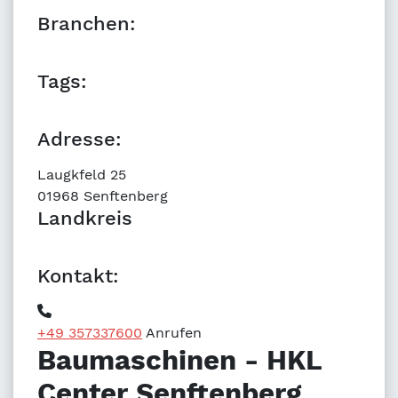
Branchen:
KFZ-Branche
Dienstleistung
Tags:
KFZ-Vermietung
KFZ-Werkstatt
Adresse:
Laugkfeld 25
01968 Senftenberg
Landkreis
Oberspreewald-Lausitz (OSL)
Kontakt:
+49 357337600
Anrufen
Baumaschinen - HKL
Center Senftenberg